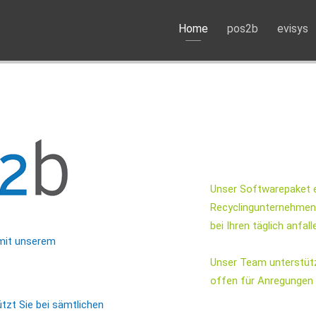
Home
pos2b
evisys
Unser Softwarepaket e
Recyclingunternehmen 
bei Ihren täglich anfa
 mit unserem
Unser Team unterstützt
offen für Anregungen a
tzt Sie bei sämtlichen